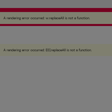
A rendering error occurred:
w.replaceAll is not a
function
.
A rendering error occurred:
w.replaceAll is not a function
.
A rendering error occurred:
l[0].replaceAll is not a function
.