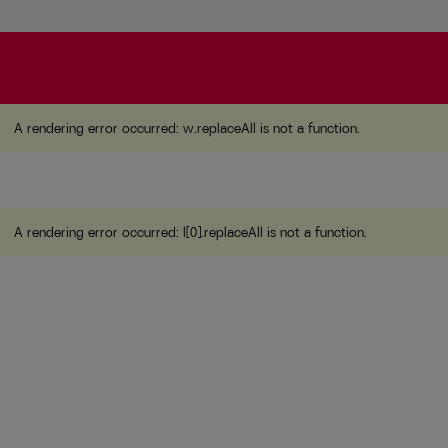
A rendering error occurred:
w.replaceAll is not a function
A rendering error occurred:
w.replaceAll is not a function
.
A rendering error occurred:
l[0].replaceAll is not a function
.