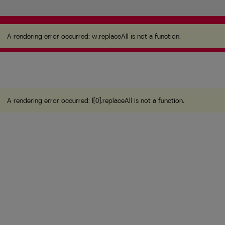
A rendering error occurred:
w.replaceAll is not a
function
.
A rendering error occurred:
w.replaceAll is not a function
.
A rendering error occurred:
l[0].replaceAll is not a function
.