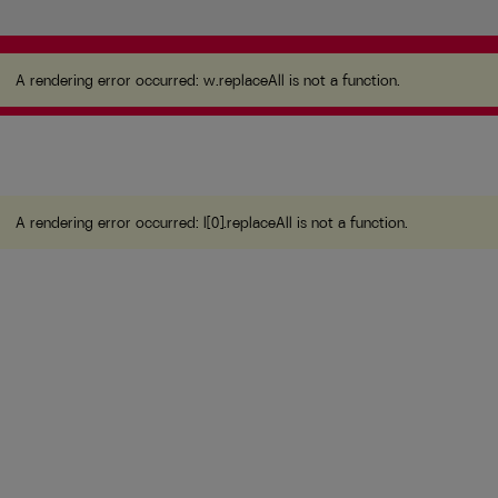
A rendering error occurred:
w.replaceAll is not a
function
.
A rendering error occurred:
w.replaceAll is not a function
.
A rendering error occurred:
l[0].replaceAll is not a function
.