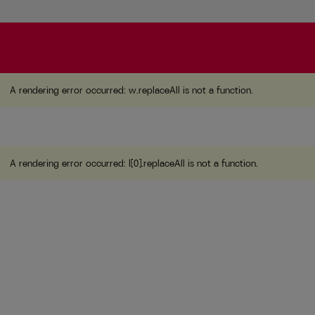
A rendering error occurred:
w.replaceAll is not a function
A rendering error occurred:
w.replaceAll is not a function
.
A rendering error occurred:
l[0].replaceAll is not a function
.