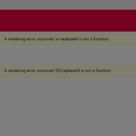
A rendering error occurred:
w.replaceAll is not a function
A rendering error occurred:
w.replaceAll is not a function
.
A rendering error occurred:
l[0].replaceAll is not a function
.