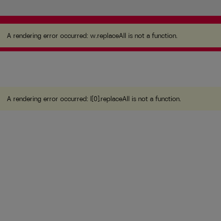
A rendering error occurred:
w.replaceAll is not a
function
.
A rendering error occurred:
w.replaceAll is not a function
.
A rendering error occurred:
l[0].replaceAll is not a function
.