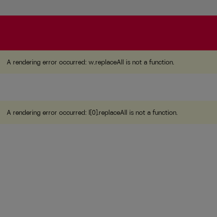
A rendering error occurred:
w.replaceAll is not a function
A rendering error occurred:
w.replaceAll is not a function
.
A rendering error occurred:
l[0].replaceAll is not a function
.