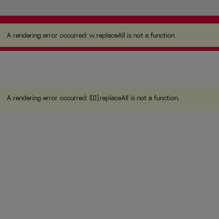
A rendering error occurred:
w.replaceAll is not a
function
.
A rendering error occurred:
w.replaceAll is not a function
.
A rendering error occurred:
l[0].replaceAll is not a function
.