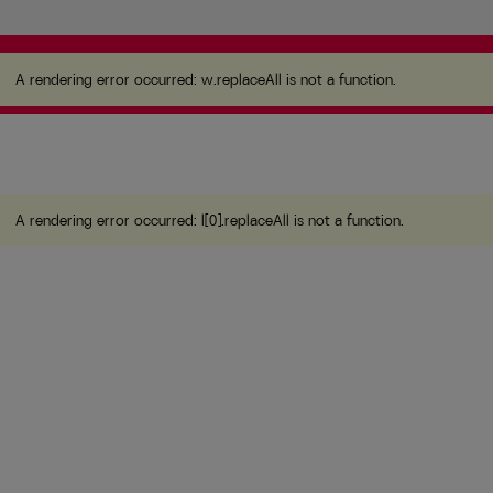
A rendering error occurred:
w.replaceAll is not a
function
.
A rendering error occurred:
w.replaceAll is not a function
.
A rendering error occurred:
l[0].replaceAll is not a function
.