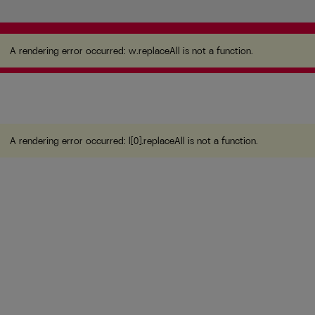
A rendering error occurred:
w.replaceAll is not a
function
.
A rendering error occurred:
w.replaceAll is not a function
.
A rendering error occurred:
l[0].replaceAll is not a function
.