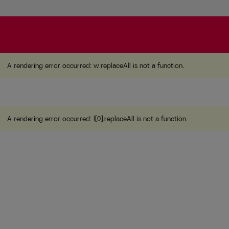
A rendering error occurred:
w.replaceAll is not a function
A rendering error occurred:
w.replaceAll is not a function
.
A rendering error occurred:
l[0].replaceAll is not a function
.