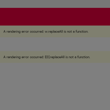
A rendering error occurred:
w.replaceAll is not a function
A rendering error occurred:
w.replaceAll is not a function
.
A rendering error occurred:
l[0].replaceAll is not a function
.