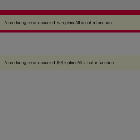
A rendering error occurred:
w.replaceAll is not a
function
.
A rendering error occurred:
w.replaceAll is not a function
.
A rendering error occurred:
l[0].replaceAll is not a function
.