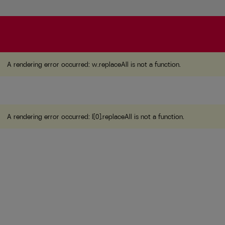
A rendering error occurred:
w.replaceAll is not a function
A rendering error occurred:
w.replaceAll is not a function
.
A rendering error occurred:
l[0].replaceAll is not a function
.