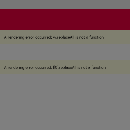
A rendering error occurred:
w.replaceAll is not a function
A rendering error occurred:
w.replaceAll is not a function
.
A rendering error occurred:
l[0].replaceAll is not a function
.