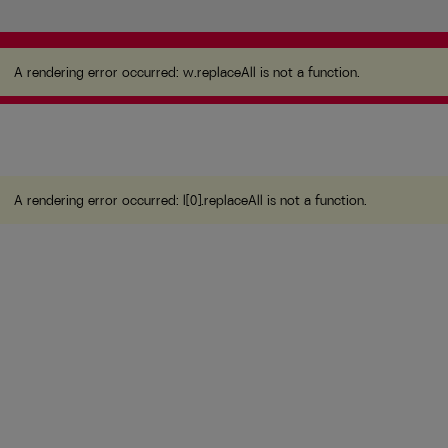
A rendering error occurred:
w.replaceAll is not a
function
.
A rendering error occurred:
w.replaceAll is not a function
.
A rendering error occurred:
l[0].replaceAll is not a function
.