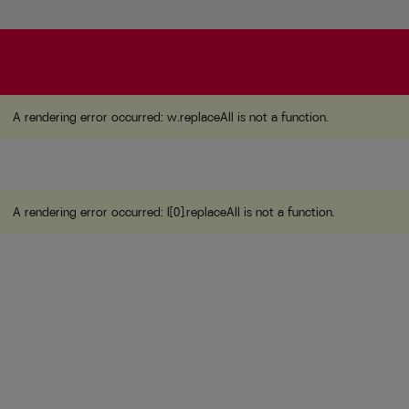
A rendering error occurred:
w.replaceAll is not a function
A rendering error occurred:
w.replaceAll is not a function
.
A rendering error occurred:
l[0].replaceAll is not a function
.