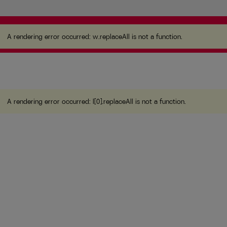
A rendering error occurred:
w.replaceAll is not a
function
.
A rendering error occurred:
w.replaceAll is not a function
.
A rendering error occurred:
l[0].replaceAll is not a function
.