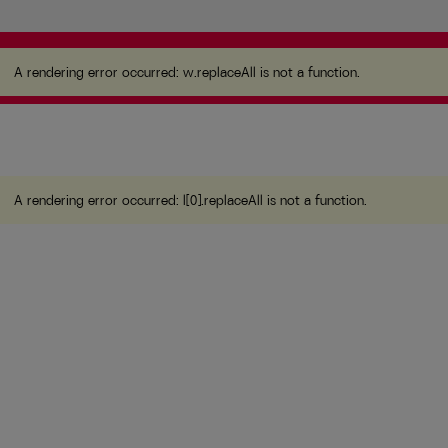
A rendering error occurred:
w.replaceAll is not a
function
.
A rendering error occurred:
w.replaceAll is not a function
.
A rendering error occurred:
l[0].replaceAll is not a function
.