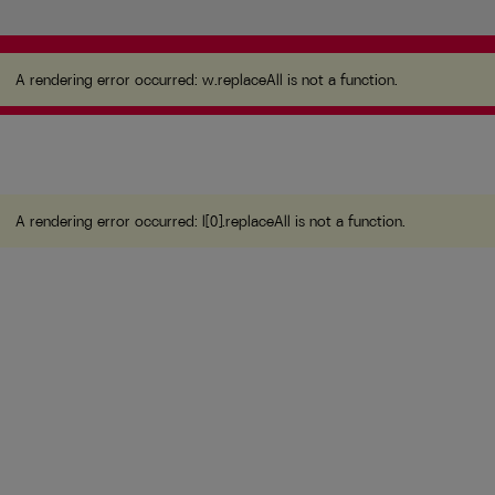
A rendering error occurred:
w.replaceAll is not a
function
.
A rendering error occurred:
w.replaceAll is not a function
.
A rendering error occurred:
l[0].replaceAll is not a function
.