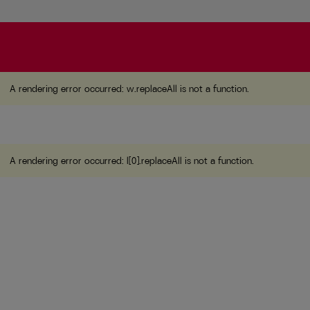
A rendering error occurred:
w.replaceAll is not a function
A rendering error occurred:
w.replaceAll is not a function
.
A rendering error occurred:
l[0].replaceAll is not a function
.