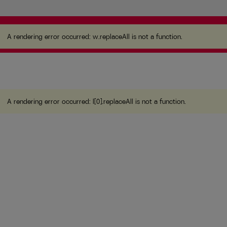
A rendering error occurred:
w.replaceAll is not a
function
.
A rendering error occurred:
w.replaceAll is not a function
.
A rendering error occurred:
l[0].replaceAll is not a function
.