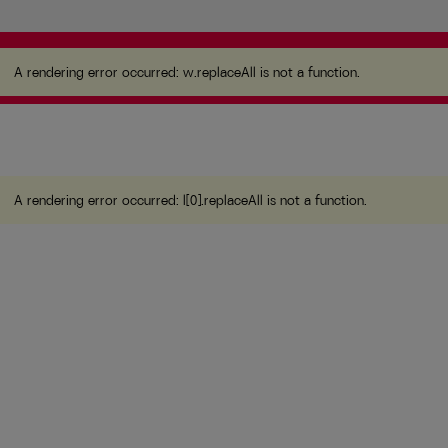
A rendering error occurred:
w.replaceAll is not a
function
.
A rendering error occurred:
w.replaceAll is not a function
.
A rendering error occurred:
l[0].replaceAll is not a function
.