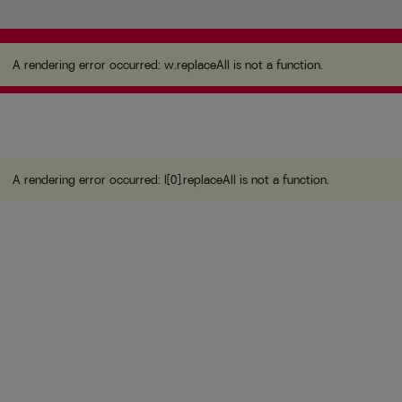
A rendering error occurred:
w.replaceAll is not a
function
.
A rendering error occurred:
w.replaceAll is not a function
.
A rendering error occurred:
l[0].replaceAll is not a function
.