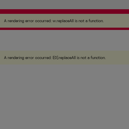
A rendering error occurred:
w.replaceAll is not a
function
.
A rendering error occurred:
w.replaceAll is not a function
.
A rendering error occurred:
l[0].replaceAll is not a function
.