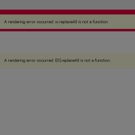
A rendering error occurred:
w.replaceAll is not a
function
.
A rendering error occurred:
w.replaceAll is not a function
.
A rendering error occurred:
l[0].replaceAll is not a function
.