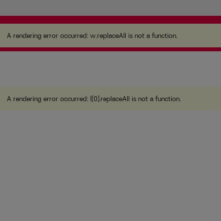
A rendering error occurred:
w.replaceAll is not a
function
.
A rendering error occurred:
w.replaceAll is not a function
.
A rendering error occurred:
l[0].replaceAll is not a function
.