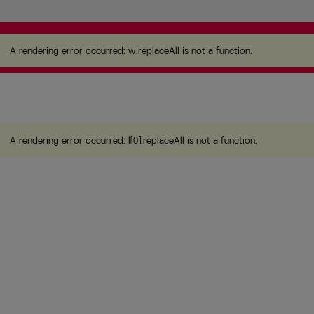
A rendering error occurred:
w.replaceAll is not a
function
.
A rendering error occurred:
w.replaceAll is not a function
.
A rendering error occurred:
l[0].replaceAll is not a function
.