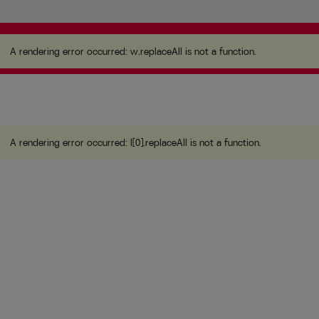
A rendering error occurred:
w.replaceAll is not a
function
.
A rendering error occurred:
w.replaceAll is not a function
.
A rendering error occurred:
l[0].replaceAll is not a function
.