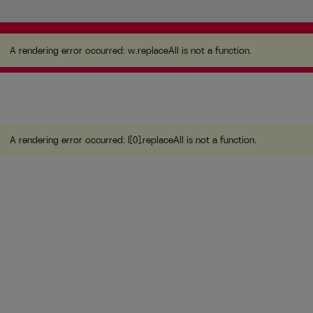
A rendering error occurred:
w.replaceAll is not a
function
.
A rendering error occurred:
w.replaceAll is not a function
.
A rendering error occurred:
l[0].replaceAll is not a function
.