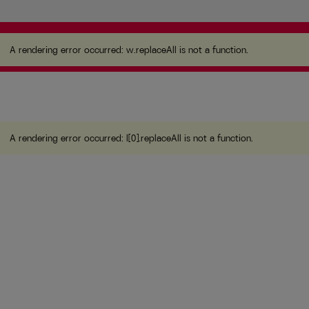
A rendering error occurred:
w.replaceAll is not a
function
.
A rendering error occurred:
w.replaceAll is not a function
.
A rendering error occurred:
l[0].replaceAll is not a function
.