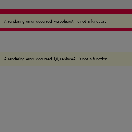
A rendering error occurred:
w.replaceAll is not a
function
.
A rendering error occurred:
w.replaceAll is not a function
.
A rendering error occurred:
l[0].replaceAll is not a function
.