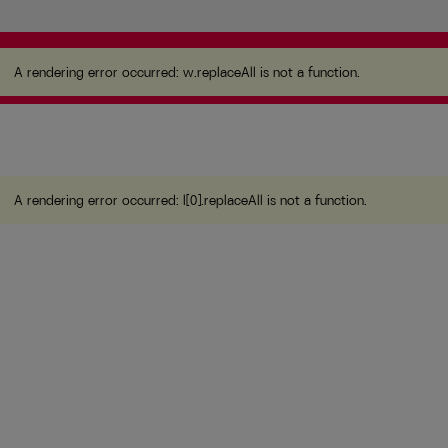
A rendering error occurred:
w.replaceAll is not a
function
.
A rendering error occurred:
w.replaceAll is not a function
.
A rendering error occurred:
l[0].replaceAll is not a function
.