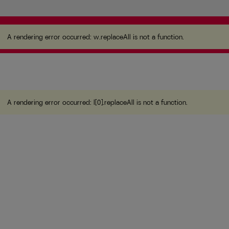
A rendering error occurred:
w.replaceAll is not a
function
.
A rendering error occurred:
w.replaceAll is not a function
.
A rendering error occurred:
l[0].replaceAll is not a function
.