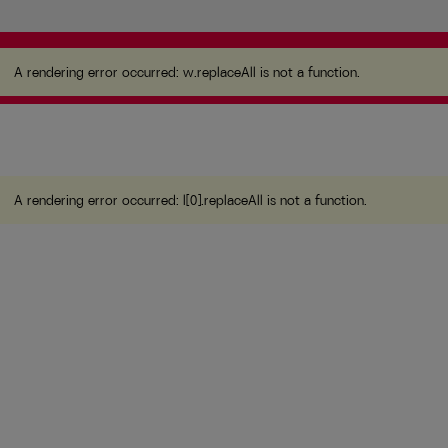
A rendering error occurred:
w.replaceAll is not a
function
.
A rendering error occurred:
w.replaceAll is not a function
.
A rendering error occurred:
l[0].replaceAll is not a function
.