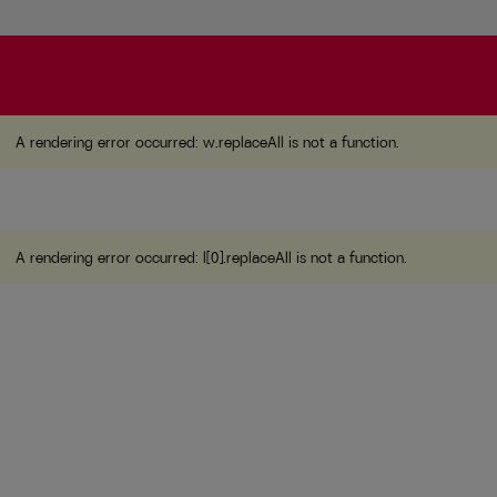
A rendering error occurred:
w.replaceAll is not a function
A rendering error occurred:
w.replaceAll is not a function
.
A rendering error occurred:
l[0].replaceAll is not a function
.