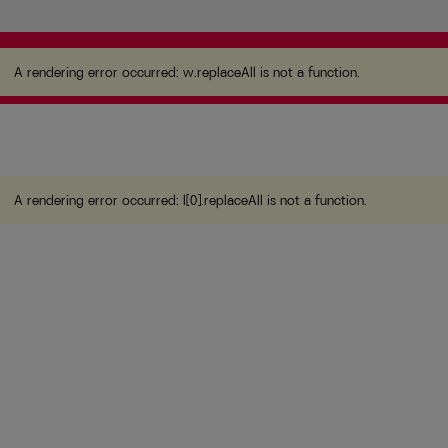
A rendering error occurred:
w.replaceAll is not a
function
.
A rendering error occurred:
w.replaceAll is not a function
.
A rendering error occurred:
l[0].replaceAll is not a function
.