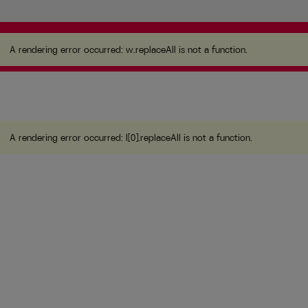
A rendering error occurred:
w.replaceAll is not a
function
.
A rendering error occurred:
w.replaceAll is not a function
.
A rendering error occurred:
l[0].replaceAll is not a function
.