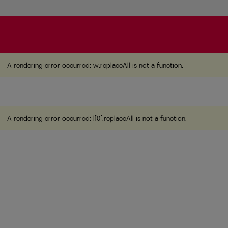
A rendering error occurred:
w.replaceAll is not a function
A rendering error occurred:
w.replaceAll is not a function
.
A rendering error occurred:
l[0].replaceAll is not a function
.