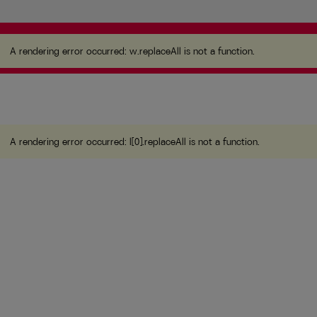
A rendering error occurred:
w.replaceAll is not a
function
.
A rendering error occurred:
w.replaceAll is not a function
.
A rendering error occurred:
l[0].replaceAll is not a function
.