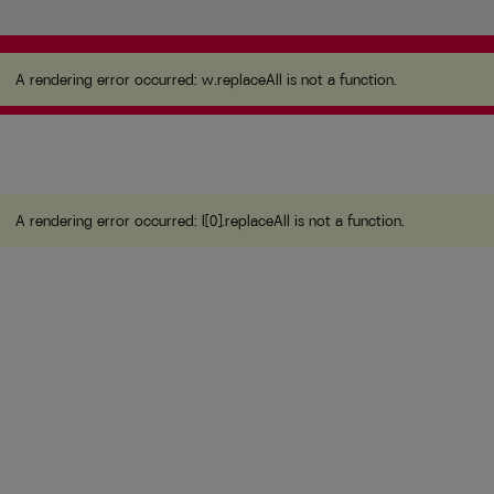
A rendering error occurred:
w.replaceAll is not a
function
.
A rendering error occurred:
w.replaceAll is not a function
.
A rendering error occurred:
l[0].replaceAll is not a function
.