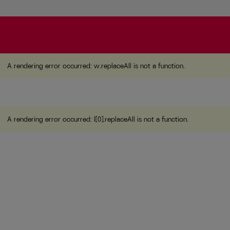
A rendering error occurred:
w.replaceAll is not a function
A rendering error occurred:
w.replaceAll is not a function
.
A rendering error occurred:
l[0].replaceAll is not a function
.