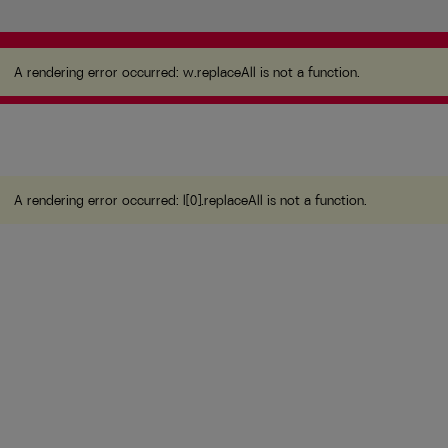
A rendering error occurred:
w.replaceAll is not a
function
.
A rendering error occurred:
w.replaceAll is not a function
.
A rendering error occurred:
l[0].replaceAll is not a function
.