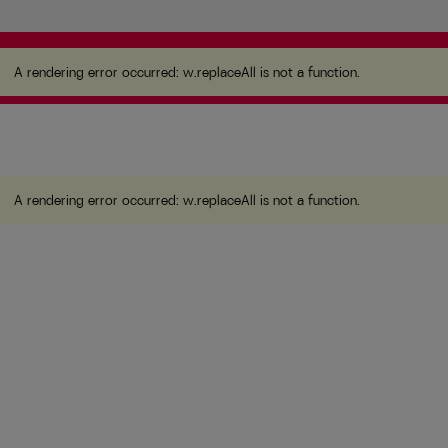
A rendering error occurred:
w.replaceAll is not a
function
.
A rendering error occurred:
w.replaceAll is not a function
.
A rendering error occurred:
w.replaceAll is not a function
.