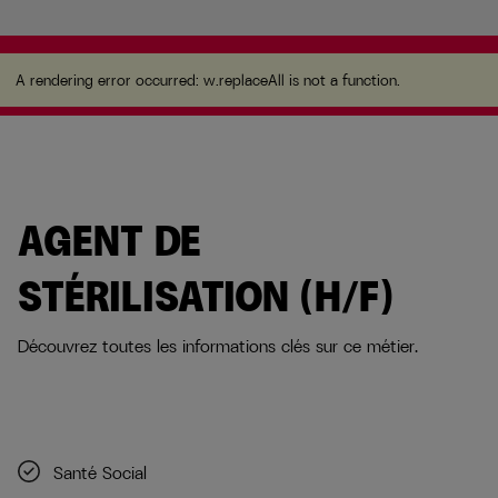
A rendering error occurred:
w.replaceAll is not a
function
.
A rendering error occurred:
w.replaceAll is not a function
.
AGENT DE
STÉRILISATION (H/F)
Découvrez toutes les informations clés sur ce métier.
Santé Social