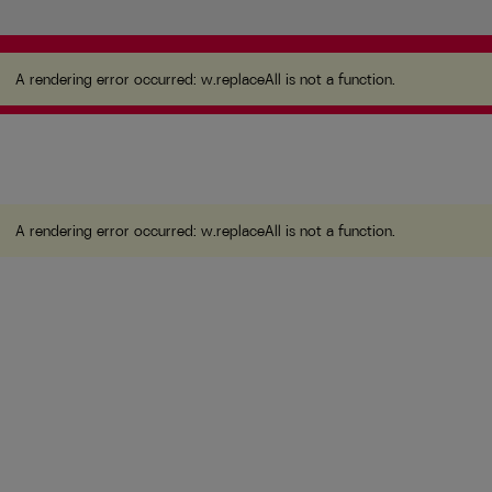
A rendering error occurred:
w.replaceAll is not a
function
.
A rendering error occurred:
w.replaceAll is not a function
.
A rendering error occurred:
w.replaceAll is not a function
.