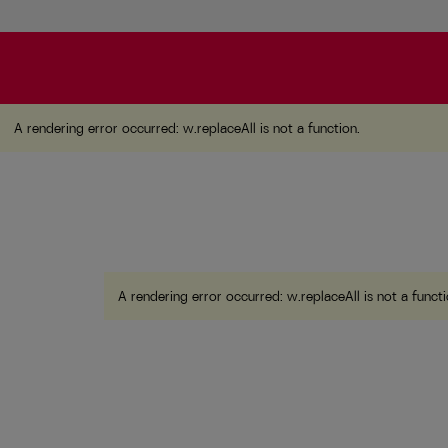
A rendering error occurred:
w.replaceAll is not a function
A rendering error occurred:
w.replaceAll is not a function
.
A rendering error occurred:
w.replaceAll is not a funct