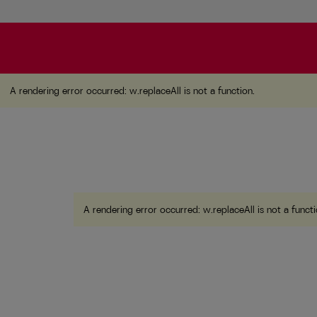
A rendering error occurred:
w.replaceAll is not a function
A rendering error occurred:
w.replaceAll is not a function
.
A rendering error occurred:
w.replaceAll is not a funct