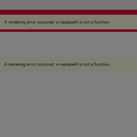
A rendering error occurred:
w.replaceAll is not a
function
.
A rendering error occurred:
w.replaceAll is not a function
.
A rendering error occurred:
w.replaceAll is not a function
.